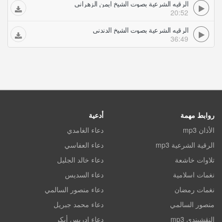
الرقيه الشرعية بصوت الشيخ ايمن الزهراني
20:52
الرقيه الشرعية بصوت الشيخ الدندني
36:49
روابط مهمة
أدعية
الأذان mp3
دعاء الغامدي
الرقية الشرعية mp3
دعاء العفاسي
تلاوات خاشعة
دعاء خالد الجليل
نغمات اسلامية
دعاء السديس
نغمات رمضان
دعاء منصور السالمي
منصور السالمي
دعاء محمد جبريل
النقشبندي mp3
دعاء ادريس أبكر