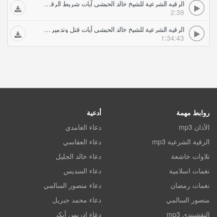
الرقيه الشرعية للشيخ خالد الحبشي آيات شريط الرقية ان الله سيبطله واوحينا الى موسى
2:39
الرقيه الشرعية للشيخ خالد الحبشي آيات قتل وتدمير الجن
1:34:43
روابط مهمة
أدعية
الأذان mp3
دعاء الغامدي
الرقية الشرعية mp3
دعاء العفاسي
تلاوات خاشعة
دعاء خالد الجليل
نغمات اسلامية
دعاء السديس
نغمات رمضان
دعاء منصور السالمي
منصور السالمي
دعاء محمد جبريل
النقشبندي mp3
دعاء ادريس أبكر