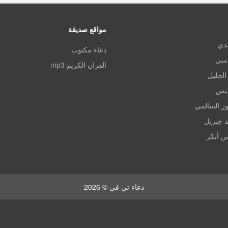
مواقع صديقة
مدي
دعاء مكتوب
اسي
القران الكريم mp3
الجليل
ديس
ر السالمي
د جبريل
س أبكر
دعاء تي في © 2026