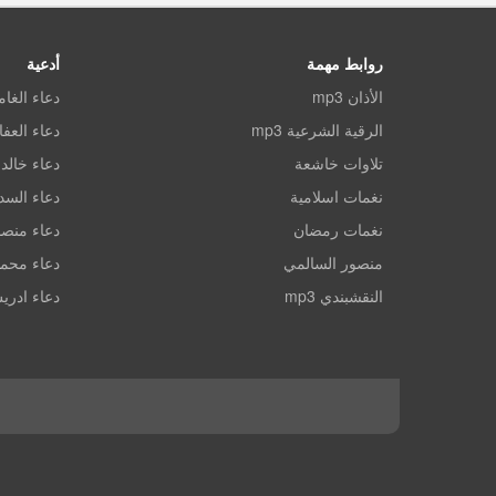
روابط مهمة
أدعية
الأذان mp3
دعاء الغا
الرقية الشرعية mp3
دعاء العف
تلاوات خاشعة
دعاء خالد 
نغمات اسلامية
دعاء الس
نغمات رمضان
دعاء منصو
منصور السالمي
دعاء محم
النقشبندي mp3
دعاء ادري