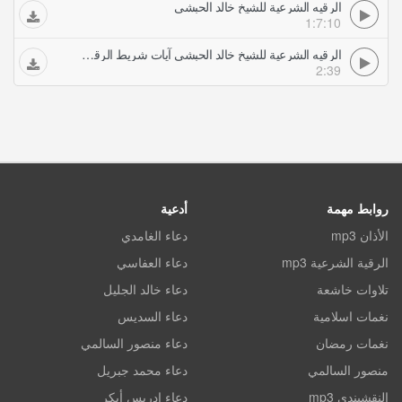
الرقيه الشرعية للشيخ خالد الحبشي
1:7:10
الرقيه الشرعية للشيخ خالد الحبشي آيات شريط الرقية ان الله سيبطله واوحينا الى موسى
2:39
روابط مهمة
أدعية
الأذان mp3
دعاء الغامدي
الرقية الشرعية mp3
دعاء العفاسي
تلاوات خاشعة
دعاء خالد الجليل
نغمات اسلامية
دعاء السديس
نغمات رمضان
دعاء منصور السالمي
منصور السالمي
دعاء محمد جبريل
النقشبندي mp3
دعاء ادريس أبكر