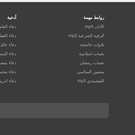
روابط مهمة
أدعية
الأذان mp3
دعاء الغا
الرقية الشرعية mp3
دعاء العف
تلاوات خاشعة
دعاء خالد 
نغمات اسلامية
دعاء الس
نغمات رمضان
دعاء منصو
منصور السالمي
دعاء محم
النقشبندي mp3
دعاء ادري