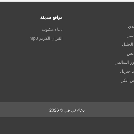
مواقع صديقة
مدي
دعاء مكتوب
اسي
القران الكريم mp3
الجليل
ديس
ر السالمي
د جبريل
س أبكر
دعاء تي في © 2026