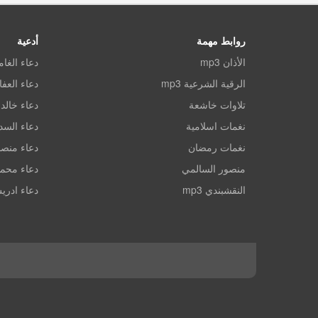
روابط مهمة
أدعية
الأذان mp3
دعاء الغا
الرقية الشرعية mp3
دعاء العف
تلاوات خاشعة
دعاء خالد 
نغمات اسلامية
دعاء الس
نغمات رمضان
دعاء منصو
منصور السالمي
دعاء محم
النقشبندي mp3
دعاء ادري