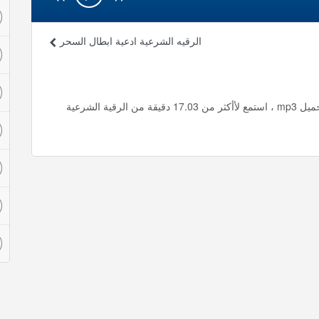
الرقيه الشرعية ادعية ابطال السحر
الرقيه الشرعية بصوت الشيخ سعد الله السباعي استماع وتحميل mp3 ، استمع لأأكثر من 17.03 دقيقة من الرقية الشرعية