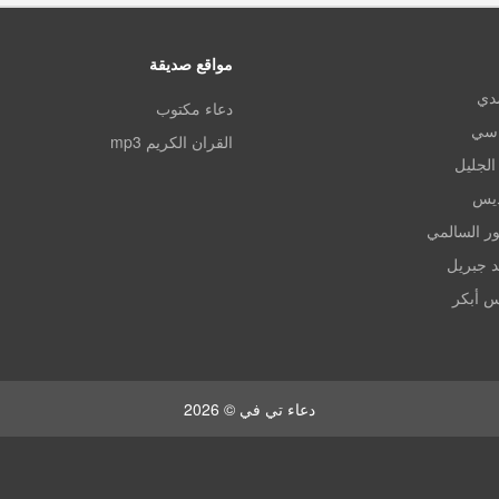
مواقع صديقة
مدي
دعاء مكتوب
اسي
القران الكريم mp3
الجليل
ديس
ر السالمي
د جبريل
س أبكر
دعاء تي في © 2026