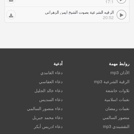
17:1
الرقيه الشرعية بصوت الشيخ ايمن الزهراني
20:52
روابط مهمة
أدعية
الأذان mp3
دعاء الغامدي
الرقية الشرعية mp3
دعاء العفاسي
تلاوات خاشعة
دعاء خالد الجليل
نغمات اسلامية
دعاء السديس
نغمات رمضان
دعاء منصور السالمي
منصور السالمي
دعاء محمد جبريل
النقشبندي mp3
دعاء ادريس أبكر