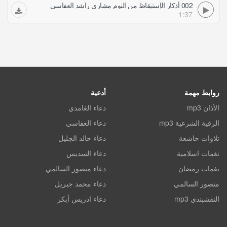
002 أذكار الإستيقاظ من النوم مشاري راشد العفاسي
1:37
روابط مهمة
أدعية
الأذان mp3
دعاء الغامدي
الرقية الشرعية mp3
دعاء العفاسي
تلاوات خاشعة
دعاء خالد الجليل
نغمات اسلامية
دعاء السديس
نغمات رمضان
دعاء منصور السالمي
منصور السالمي
دعاء محمد جبريل
النقشبندي mp3
دعاء ادريس أبكر