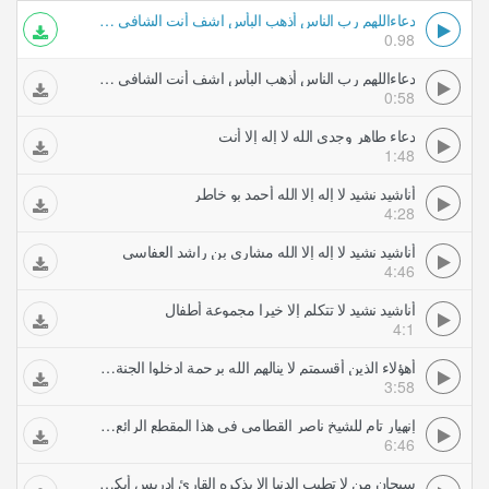
دعاءاللهم رب الناس أذهب البأس اشف أنت الشافي لا شفاء إلا شفاؤك شفاء لا يغادر سقما
0.98
دعاءاللهم رب الناس أذهب البأس اشف أنت الشافي لا شفاء إلا شفاؤك شفاء لا يغادر سقما
0:58
دعاء طاهر وجدي الله لا إله إلا أنت
1:48
أناشيد نشيد لا إله إلا الله أحمد بو خاطر
4:28
أناشيد نشيد لا إله إلا الله مشاري بن راشد العفاسي
4:46
أناشيد نشيد لا تتكلم إلا خيرا مجموعة أطفال
4:1
أهؤلاء الذين أقسمتم لا ينالهم الله برحمة ادخلوا الجنة لا خوف عليكم ولا أنتم تحزنون الشيخ الطبلاوي حفلات تلاوات مجودة
3:58
إنهيار تام للشيخ ناصر القطامى فى هذا المقطع الرائع يناجى ربه بالبكا الشديد لا يوصف
6:46
سبحان من لا تطيب الدنيا إلا بذكره القارئ إدريس أبكر Idrees Abkar