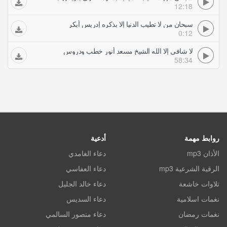
12:18
سبحان من لا تطيب الدنيا إلا بذكره إدريس أبكر
0:12
لا شافي إلا الله الشيخ مسعد أنور خطب ودروس
58:34
روابط مهمة
أدعية
الأذان mp3
دعاء الغامدي
الرقية الشرعية mp3
دعاء العفاسي
تلاوات خاشعة
دعاء خالد الجليل
نغمات اسلامية
دعاء السديس
نغمات رمضان
دعاء منصور السالمي