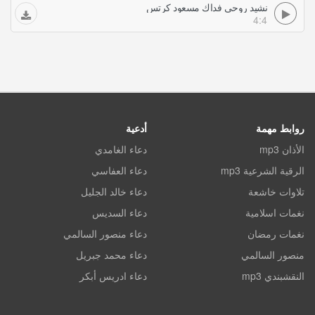
نشيد روحي فداك مسعود كرتس
4:4
روابط مهمة
أدعية
الأذان mp3
دعاء الغامدي
الرقية الشرعية mp3
دعاء العفاسي
تلاوات خاشعة
دعاء خالد الجليل
نغمات اسلامية
دعاء السديس
نغمات رمضان
دعاء منصور السالمي
منصور السالمي
دعاء محمد جبريل
النقشبندي mp3
دعاء ادريس أبكر