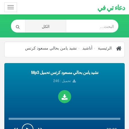
دعاء تي في
Toggle
gation
الرئيسية
أناشيد
نشيد يامن بحالي مسعود كرتس
نشيد يامن بحالي مسعود كرتس تحميل Mp3
تحميل : 246