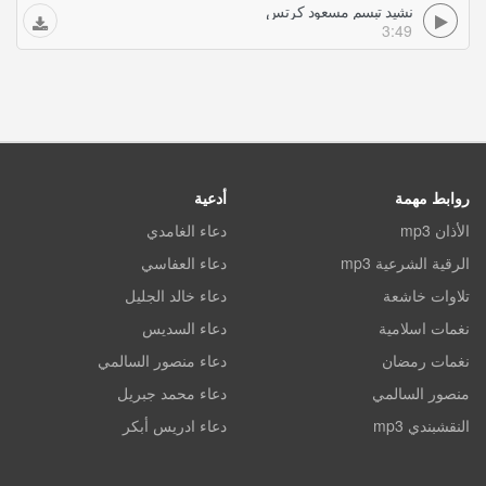
نشيد تبسم مسعود كرتس
3:49
روابط مهمة
أدعية
الأذان mp3
دعاء الغامدي
الرقية الشرعية mp3
دعاء العفاسي
تلاوات خاشعة
دعاء خالد الجليل
نغمات اسلامية
دعاء السديس
نغمات رمضان
دعاء منصور السالمي
منصور السالمي
دعاء محمد جبريل
النقشبندي mp3
دعاء ادريس أبكر