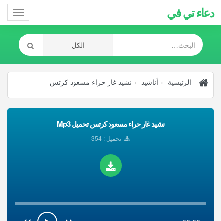
دعاء تي في
Toggle
gation
الرئيسية
أناشيد
نشيد غار حراء مسعود كرتس
نشيد غار حراء مسعود كرتس تحميل Mp3
تحميل : 354