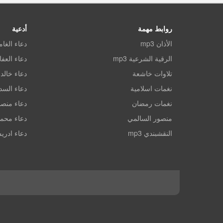
روابط مهمة
أدعية
الأذان mp3
دعاء الغا
الرقية الشرعية mp3
دعاء العف
تلاوات خاشعة
دعاء خالد 
نغمات اسلامية
دعاء الس
نغمات رمضان
دعاء منصو
منصور السالمي
دعاء محم
النقشبندي mp3
دعاء ادري