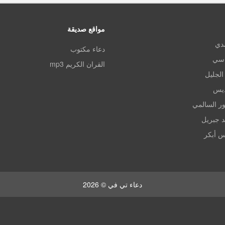
مواقع صديقة
مدي
دعاء مكتوب
اسي
القران الكريم mp3
الجليل
ديس
ر السالمي
د جبريل
س أبكر
دعاء تي في © 2026