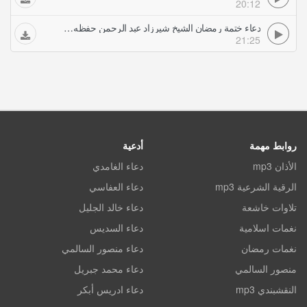
20:12
دعاء ختمة رمضان الشيخ شيرزاد عبد الرحمن حفظه الله
21:25
روابط مهمة
أدعية
الأذان mp3
دعاء الغامدي
الرقية الشرعية mp3
دعاء العفاسي
تلاوات خاشعة
دعاء خالد الجليل
نغمات اسلامية
دعاء السديس
نغمات رمضان
دعاء منصور السالمي
منصور السالمي
دعاء محمد جبريل
النقشبندي mp3
دعاء ادريس أبكر