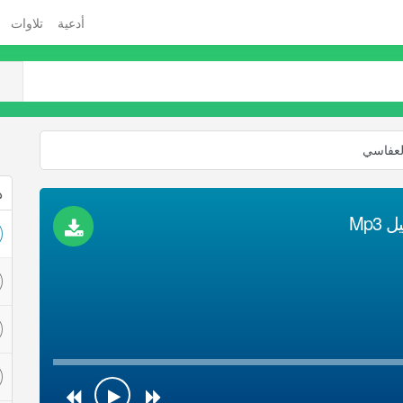
أدعية
تلاوات
العفاسي
ذ
Mp3