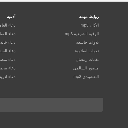
روابط مهمة
أدعية
الأذان mp3
دعاء الغا
الرقية الشرعية mp3
دعاء العف
تلاوات خاشعة
دعاء خالد 
نغمات اسلامية
دعاء الس
نغمات رمضان
دعاء منصو
منصور السالمي
دعاء محم
النقشبندي mp3
دعاء ادري