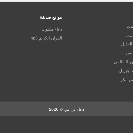
مواقع صديقة
مدي
دعاء مكتوب
اسي
القران الكريم mp3
الجليل
ديس
ر السالمي
د جبريل
س أبكر
دعاء تي في © 2026