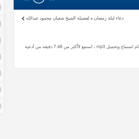
دعاء ليلة رمضان ه لفضيلة الشيخ شعبان محمود عبدالله
دعاء ليلة رمضان كاملا أول بكا للشيخ ناصر القطامى هذا العام استماع وتحميل mp3 ، استمع لأأكثر من 7.48 دقيقة من أدعية