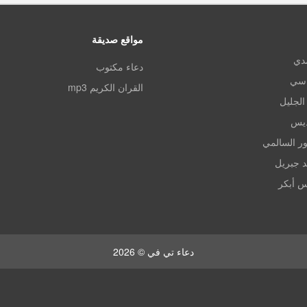
مواقع صديقة
مدي
دعاء مكتوب
اسي
القران الكريم mp3
الجليل
ديس
ر السالمي
د جبريل
س أبكر
دعاء تي في © 2026