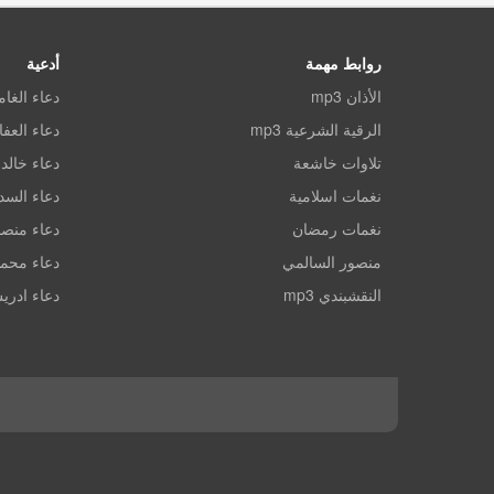
روابط مهمة
أدعية
الأذان mp3
دعاء الغا
الرقية الشرعية mp3
دعاء العف
تلاوات خاشعة
دعاء خالد 
نغمات اسلامية
دعاء الس
نغمات رمضان
دعاء منصو
منصور السالمي
دعاء محم
النقشبندي mp3
دعاء ادري