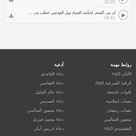
52:25
إن من الشعر لحكمة الشيخ نبيل العوضي خطب ودروس
58:51
روابط مهمة
أدعية
الأذان mp3
دعاء الغامدي
الرقية الشرعية mp3
دعاء العفاسي
تلاوات خاشعة
دعاء خالد الجليل
نغمات اسلامية
دعاء السديس
نغمات رمضان
دعاء منصور السالمي
منصور السالمي
دعاء محمد جبريل
النقشبندي mp3
دعاء ادريس أبكر