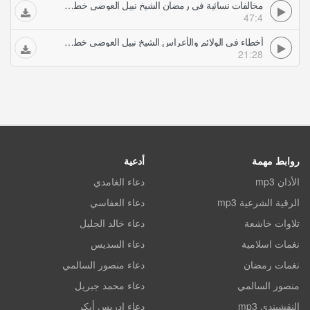
مخالفات نسائية في رمضان الشيخ نبيل العوضي خطب ودروس
47:4
أخطاء في الولائم والأعراس الشيخ نبيل العوضي خطب ودروس
21:28
روابط مهمة
أدعية
الأذان mp3
دعاء الغامدي
الرقية الشرعية mp3
دعاء العفاسي
تلاوات خاشعة
دعاء خالد الجليل
نغمات اسلامية
دعاء السديس
نغمات رمضان
دعاء منصور السالمي
منصور السالمي
دعاء محمد جبريل
النقشبندي mp3
دعاء ادريس أبكر