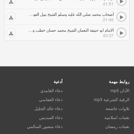
41:51
أصحاب محمد صلى الله عليه وسلم الشيخ نبيل العوضي خطب ودروس
21:46
الامام ابو حنيفة النعمان الشيخ محمد حسان خطب ودروس
43:37
روابط مهمة
أدعية
الأذان mp3
دعاء الغامدي
الرقية الشرعية mp3
دعاء العفاسي
تلاوات خاشعة
دعاء خالد الجليل
نغمات اسلامية
دعاء السديس
نغمات رمضان
دعاء منصور السالمي