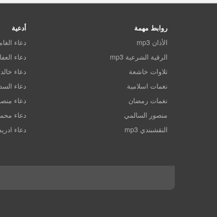
روابط مهمة
أدعية
الأذان mp3
دعاء الغا
الرقية الشرعية mp3
دعاء العف
تلاوات خاشعة
دعاء خالد 
نغمات اسلامية
دعاء الس
نغمات رمضان
دعاء منصو
منصور السالمي
دعاء محم
النقشبندي mp3
دعاء ادري