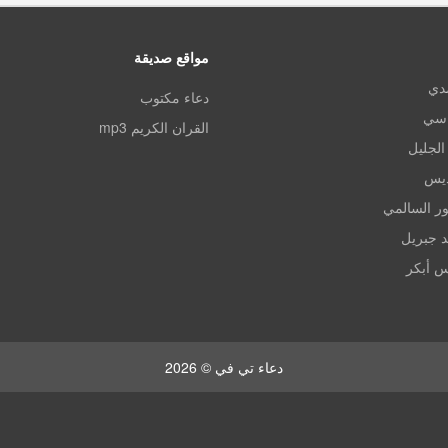
مواقع صديقة
مدي
دعاء مكتوب
اسي
القران الكريم mp3
الجليل
ديس
ر السالمي
د جبريل
س أبكر
دعاء تي في © 2026