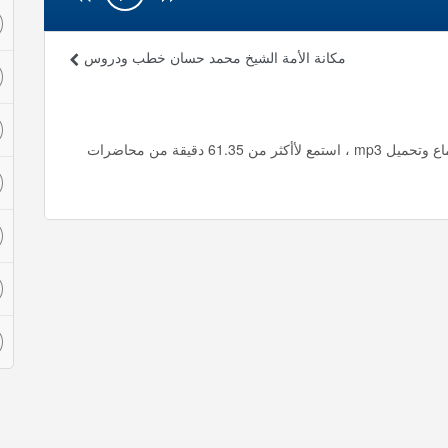
مكانة الأمة الشيخ محمد حسان خطب ودروس
حق الله على العباد الشيخ محمد حسان خطب ودروس استماع وتحميل mp3 ، استمع لأأكثر من 61.35 دقيقة من محاضرات