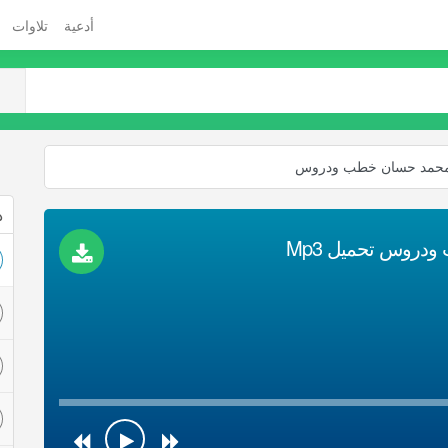
أدعية
تلاوات
خ محمد حسان خطب ودروس
ذ
دروس تحميل Mp3