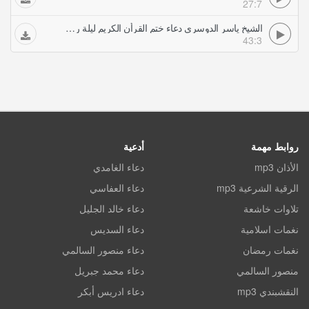
27:7
الشيخ ياسر الدوسري دعاء ختم القرأن الكريم ليلة رمضان ه
43:3
روابط مهمة
أدعية
الأذان mp3
دعاء الغامدي
الرقية الشرعية mp3
دعاء العفاسي
تلاوات خاشعة
دعاء خالد الجليل
نغمات اسلامية
دعاء السديس
نغمات رمضان
دعاء منصور السالمي
منصور السالمي
دعاء محمد جبريل
النقشبندي mp3
دعاء ادريس أبكر