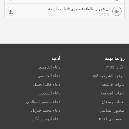
آل عمران والفاتحة حمدي تلاوات خاشعة
54:19
روابط مهمة
أدعية
الأذان mp3
دعاء الغامدي
الرقية الشرعية mp3
دعاء العفاسي
تلاوات خاشعة
دعاء خالد الجليل
نغمات اسلامية
دعاء السديس
نغمات رمضان
دعاء منصور السالمي
منصور السالمي
دعاء محمد جبريل
النقشبندي mp3
دعاء ادريس أبكر