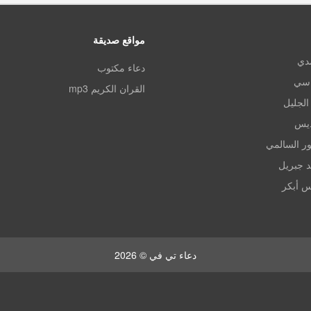
مواقع صديقة
مدي
دعاء مكتوب
اسي
القران الكريم mp3
الجليل
ديس
ر السالمي
د جبريل
س أبكر
دعاء تي في © 2026