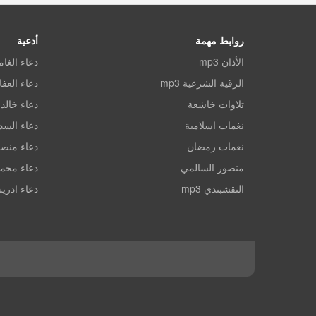
روابط مهمة
أدعية
الأذان mp3
دعاء الغا
الرقية الشرعية mp3
دعاء العف
تلاوات خاشعة
دعاء خالد 
نغمات اسلامية
دعاء الس
نغمات رمضان
دعاء منصو
منصور السالمي
دعاء محم
النقشبندي mp3
دعاء ادري