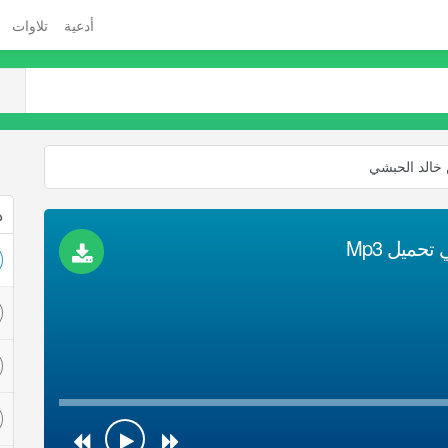
أدعية
تلاوات
 خالد الحبشي
ذ
حميل Mp3