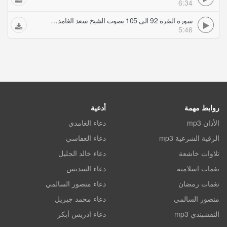
6:34
سورة البقرة 92 الى 105 بصوت الشيخ سعد الغامدي تلاوات خاشعة
5:46
روابط مهمة
أدعية
الأذان mp3
دعاء الغامدي
الرقية الشرعية mp3
دعاء العفاسي
تلاوات خاشعة
دعاء خالد الجليل
نغمات اسلامية
دعاء السديس
نغمات رمضان
دعاء منصور السالمي
منصور السالمي
دعاء محمد جبريل
النقشبندي mp3
دعاء ادريس أبكر