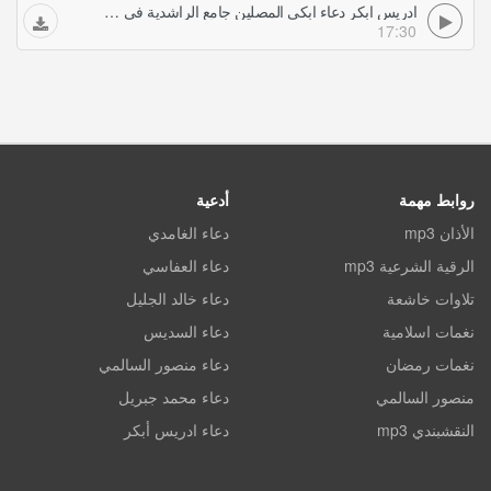
ادريس ابكر دعاء ابكى المصلين جامع الراشدية في دبي رمضان
17:30
روابط مهمة
أدعية
الأذان mp3
دعاء الغامدي
الرقية الشرعية mp3
دعاء العفاسي
تلاوات خاشعة
دعاء خالد الجليل
نغمات اسلامية
دعاء السديس
نغمات رمضان
دعاء منصور السالمي
منصور السالمي
دعاء محمد جبريل
النقشبندي mp3
دعاء ادريس أبكر