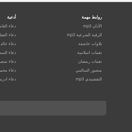
روابط مهمة
أدعية
الأذان mp3
دعاء الغا
الرقية الشرعية mp3
دعاء العف
تلاوات خاشعة
دعاء خالد 
نغمات اسلامية
دعاء الس
نغمات رمضان
دعاء منصو
منصور السالمي
دعاء محم
النقشبندي mp3
دعاء ادري