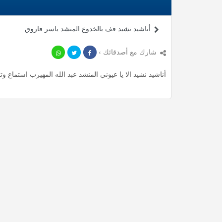
أناشيد نشيد قف بالخدوع المنشد ياسر فاروق
شارك مع أصدقائك ›
أناشيد نشيد الا يا عيوني المنشد عبد الله المهيرب استماع وتحميل mp3 ، استمع لأأكثر من 7.27 دقيقة من أناشيد الم