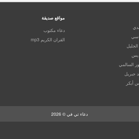
مواقع صديقة
مدي
دعاء مكتوب
اسي
القران الكريم mp3
الجليل
ديس
ر السالمي
د جبريل
س أبكر
دعاء تي في © 2026