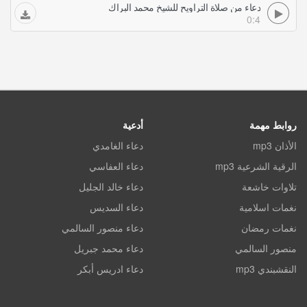
دعاء من صلاة التراويح للشيخ محمد البراك
0:4
روابط مهمة
أدعية
الأذان mp3
دعاء الغامدي
الرقية الشرعية mp3
دعاء العفاسي
تلاوات خاشعة
دعاء خالد الجليل
نغمات اسلامية
دعاء السديس
نغمات رمضان
دعاء منصور السالمي
منصور السالمي
دعاء محمد جبريل
النقشبندي mp3
دعاء ادريس أبكر