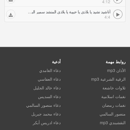
4:12
أناشيد نشيد يا بلادي يا حبيبة يا بلادي المنشد سمير البشيري
4:4
روابط مهمة
أدعية
الأذان mp3
دعاء الغامدي
الرقية الشرعية mp3
دعاء العفاسي
تلاوات خاشعة
دعاء خالد الجليل
نغمات اسلامية
دعاء السديس
نغمات رمضان
دعاء منصور السالمي
منصور السالمي
دعاء محمد جبريل
النقشبندي mp3
دعاء ادريس أبكر