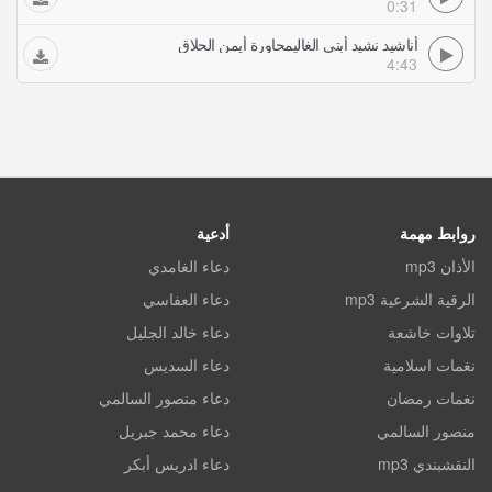
0:31
أناشيد نشيد أبتي الغاليمحاورة أيمن الحلاق
4:43
روابط مهمة
أدعية
الأذان mp3
دعاء الغامدي
الرقية الشرعية mp3
دعاء العفاسي
تلاوات خاشعة
دعاء خالد الجليل
نغمات اسلامية
دعاء السديس
نغمات رمضان
دعاء منصور السالمي
منصور السالمي
دعاء محمد جبريل
النقشبندي mp3
دعاء ادريس أبكر