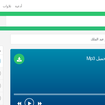
أدعية
تلاوات
 عبد الملك
ذ
ل Mp3