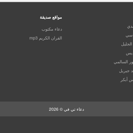
مواقع صديقة
مدي
دعاء مكتوب
اسي
القران الكريم mp3
الجليل
ديس
ر السالمي
د جبريل
س أبكر
دعاء تي في © 2026