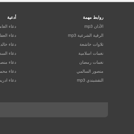
روابط مهمة
أدعية
الأذان mp3
دعاء الغا
الرقية الشرعية mp3
دعاء العف
تلاوات خاشعة
دعاء خالد 
نغمات اسلامية
دعاء الس
نغمات رمضان
دعاء منصو
منصور السالمي
دعاء محم
النقشبندي mp3
دعاء ادري