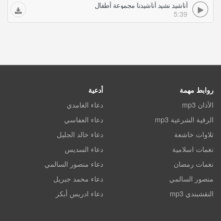
أناشيد نشيد أناشيدنا مجموعة أطفال
5:39
روابط مهمة
أدعية
الأذان mp3
دعاء الغامدي
الرقية الشرعية mp3
دعاء العفاسي
تلاوات خاشعة
دعاء خالد الجليل
نغمات اسلامية
دعاء السديس
نغمات رمضان
دعاء منصور السالمي
منصور السالمي
دعاء محمد جبريل
النقشبندي mp3
دعاء ادريس أبكر