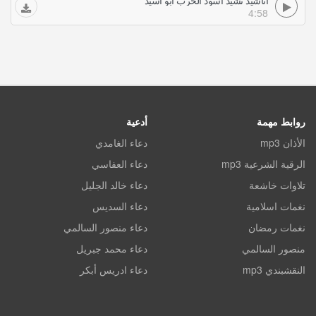
أناشيد نشيد أسود الحرب أبو أسيد
4:58
روابط مهمة
أدعية
الأذان mp3
دعاء الغامدي
الرقية الشرعية mp3
دعاء العفاسي
تلاوات خاشعة
دعاء خالد الجليل
نغمات اسلامية
دعاء السديس
نغمات رمضان
دعاء منصور السالمي
منصور السالمي
دعاء محمد جبريل
النقشبندي mp3
دعاء ادريس أبكر